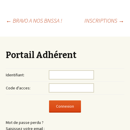
Navigation
←
BRAVO A NOS BNSSA !
INSCRIPTIONS
→
des
Portail Adhérent
articles
Identifiant:
Code d'acces:
Mot de passe perdu ?
Saisissez votre email :